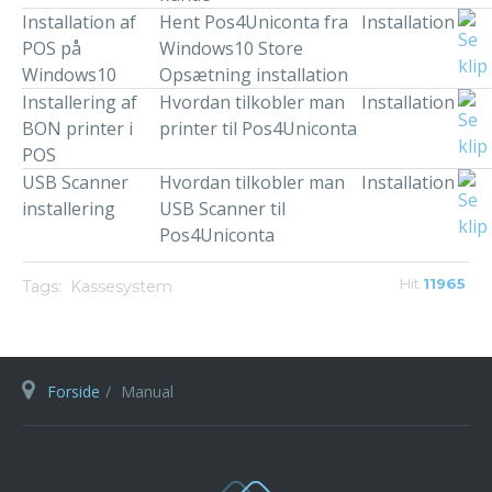
Installation af
Hent Pos4Uniconta fra
Installation
POS på
Windows10 Store
Windows10
Opsætning installation
Installering af
Hvordan tilkobler man
Installation
BON printer i
printer til Pos4Uniconta
POS
USB Scanner
Hvordan tilkobler man
Installation
installering
USB Scanner til
Pos4Uniconta
Hit
11965
Tags:
Kassesystem
Forside
Manual