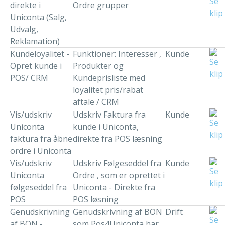
direkte i
Ordre grupper
Uniconta (Salg,
Udvalg,
Reklamation)
Kundeloyalitet -
Funktioner: Interesser ,
Kunde
Opret kunde i
Produkter og
POS/ CRM
Kundeprisliste med
loyalitet pris/rabat
aftale / CRM
Vis/udskriv
Udskriv Faktura fra
Kunde
Uniconta
kunde i Uniconta,
faktura fra åbne
direkte fra POS læsning
ordre i Uniconta
Vis/udskriv
Udskriv Følgeseddel fra
Kunde
Uniconta
Ordre , som er oprettet i
følgeseddel fra
Uniconta - Direkte fra
POS
POS løsning
Genudskrivning
Genudskrivning af BON
Drift
af BON -
som Pos4Uniconta har