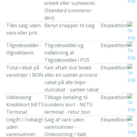
enkelt eller summeret.
(Standard summerer
den)
Tiles salg uden
Benyt knapper til salg
Ekspedition
vare eller pris
Tilgodeseddel -
Tilgodeseddel og
Ekspedition
tilgodebevis
indløsning af
Tilgodeseddel i POS
Total rabat på
Fast aftalt slut beløb
Ekspedition
varelinjer / BON
eller en samlet procent
rabat på alle linjer -
slutrabat - samlet rabat
Udbetaling
Tilbage betaling til
Ekspedition
Kreditkort NETS
kundens kort - NETS
Terminal
terminal - retur bon
Udgift / Indtægt
Salg af vare uden
Ekspedition
uden
varenummer -
varenummer.
Omkostning / Køb