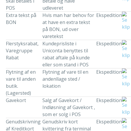
skal betales i
betale og have
POS
udleveret
Extra tekst på
Hvis man har behov for
Ekspedition
BON
at have en extra tekst
på BON, ud over
varetekst
Flerstyksrabat,
Kundeprisliste i
Ekspedition
Varegruppe
Uniconta benyttes til
Rabat
rabat aftale på kunde
eller som stand i POS
Flytning af en
Flytning af vare til en
Ekspedition
vare til anden
andenllage sted /
butik.
lokation
(Lagersted)
Gavekort
Salg af Gavekort /
Ekspedition
Indløsning af Gavekort ,
som er solg i POS
Genudskrivning
Genudskriv kort
Ekspedition
af Kreditkort
kvittering fra terminal