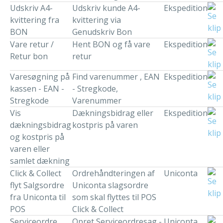
Udskriv A4-
Udskriv kunde A4-
Ekspedition
kvittering fra
kvittering via
BON
Genudskriv Bon
Vare retur /
Hent BON og få vare
Ekspedition
Retur bon
retur
Varesøgning på
Find varenummer , EAN
Ekspedition
kassen - EAN -
- Stregkode,
Stregkode
Varenummer
Vis
Dækningsbidrag eller
Ekspedition
dækningsbidrag
kostpris på varen
og kostpris på
varen eller
samlet dækning
Click & Collect
Ordrehåndteringen af
Uniconta
flyt Salgsordre
Uniconta slagsordre
fra Uniconta til
som skal flyttes til POS
POS
Click & Collect
Serviceordre
Opret Serviceordresag -
Uniconta