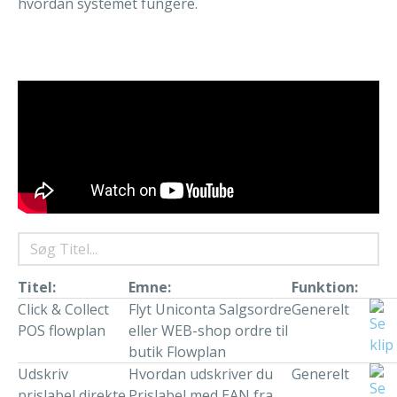
hvordan systemet fungere.
Titel:
Emne:
Funktion:
Click & Collect
Flyt Uniconta Salgsordre
Generelt
POS flowplan
eller WEB-shop ordre til
butik Flowplan
Udskriv
Hvordan udskriver du
Generelt
prislabel direkte
Prislabel med EAN fra