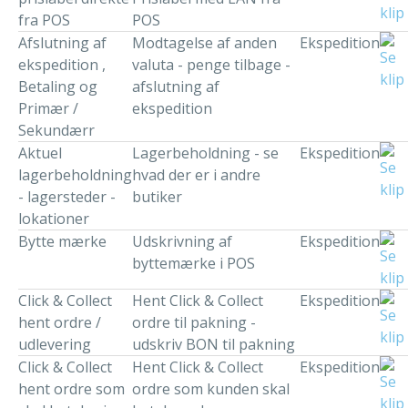
fra POS
POS
Afslutning af
Modtagelse af anden
Ekspedition
ekspedition ,
valuta - penge tilbage -
Betaling og
afslutning af
Primær /
ekspedition
Sekundærr
Aktuel
Lagerbeholdning - se
Ekspedition
lagerbeholdning
hvad der er i andre
- lagersteder -
butiker
lokationer
Bytte mærke
Udskrivning af
Ekspedition
byttemærke i POS
Click & Collect
Hent Click & Collect
Ekspedition
hent ordre /
ordre til pakning -
udlevering
udskriv BON til pakning
Click & Collect
Hent Click & Collect
Ekspedition
hent ordre som
ordre som kunden skal