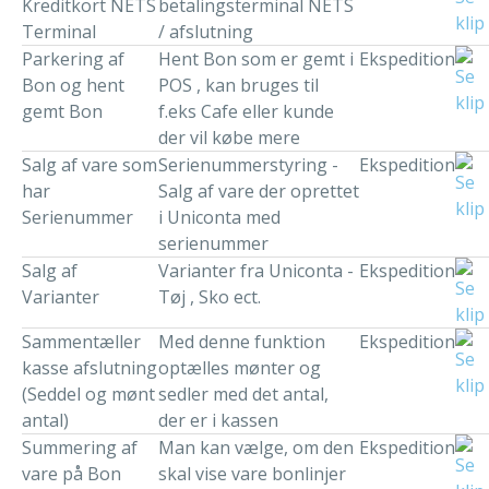
Kreditkort NETS
betalingsterminal NETS
Terminal
/ afslutning
Parkering af
Hent Bon som er gemt i
Ekspedition
Bon og hent
POS , kan bruges til
gemt Bon
f.eks Cafe eller kunde
der vil købe mere
Salg af vare som
Serienummerstyring -
Ekspedition
har
Salg af vare der oprettet
Serienummer
i Uniconta med
serienummer
Salg af
Varianter fra Uniconta -
Ekspedition
Varianter
Tøj , Sko ect.
Sammentæller
Med denne funktion
Ekspedition
kasse afslutning
optælles mønter og
(Seddel og mønt
sedler med det antal,
antal)
der er i kassen
Summering af
Man kan vælge, om den
Ekspedition
vare på Bon
skal vise vare bonlinjer