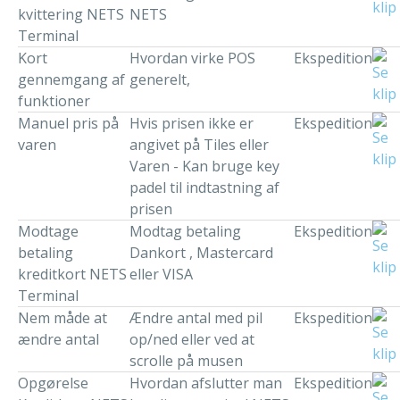
kvittering NETS
NETS
Terminal
Kort
Hvordan virke POS
Ekspedition
gennemgang af
generelt,
funktioner
Manuel pris på
Hvis prisen ikke er
Ekspedition
varen
angivet på Tiles eller
Varen - Kan bruge key
padel til indtastning af
prisen
Modtage
Modtag betaling
Ekspedition
betaling
Dankort , Mastercard
kreditkort NETS
eller VISA
Terminal
Nem måde at
Ændre antal med pil
Ekspedition
ændre antal
op/ned eller ved at
scrolle på musen
Opgørelse
Hvordan afslutter man
Ekspedition