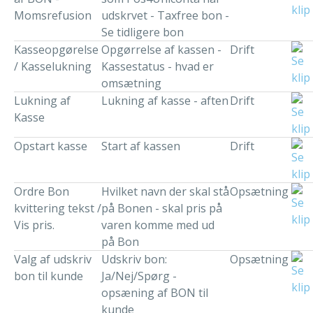
Momsrefusion
udskrvet - Taxfree bon -
Se tidligere bon
Kasseopgørelse
Opgørrelse af kassen -
Drift
/ Kasselukning
Kassestatus - hvad er
omsætning
Lukning af
Lukning af kasse - aften
Drift
Kasse
Opstart kasse
Start af kassen
Drift
Ordre Bon
Hvilket navn der skal stå
Opsætning
kvittering tekst /
på Bonen - skal pris på
Vis pris.
varen komme med ud
på Bon
Valg af udskriv
Udskriv bon:
Opsætning
bon til kunde
Ja/Nej/Spørg -
opsæning af BON til
kunde