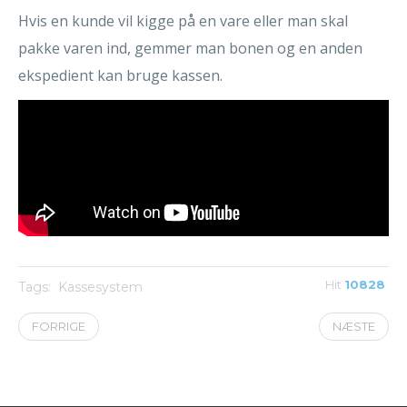
Hvis en kunde vil kigge på en vare eller man skal
pakke varen ind, gemmer man bonen og en anden
ekspedient kan bruge kassen.
Hit
10828
Tags:
Kassesystem
FORRIGE
NÆSTE