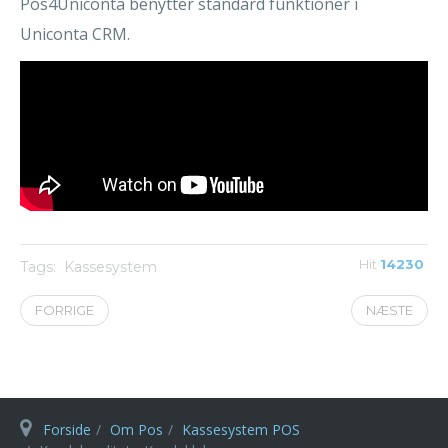
Pos4Uniconta benytter standard funktioner i
Uniconta CRM.
Hit
14230
Tags:
Kassesystem
FORRIGE
NÆSTE
Forside
Om Pos
Kassesystem POS